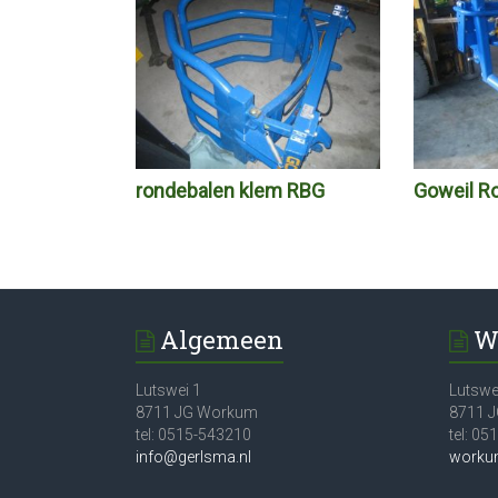
rondebalen klem RBG
Goweil R
Algemeen
W
Lutswei 1
Lutswe
8711 JG Workum
8711 
tel: 0515-543210
tel: 0
info@gerlsma.nl
worku