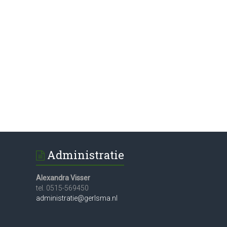
Administratie
Alexandra Visser
tel. 0515-569450
administratie@gerlsma.nl