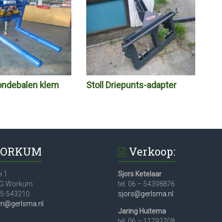
ondebalen klem
Stoll Driepunts-adapter
ORKUM
Verkoop:
i 1
Sjors Ketelaar
JG Workum
tel. 06 – 54398876
515-543210
sjors@gerlsma.nl
m@gerlsma.nl
Jaring Huitema
tel. 06 – 11792708