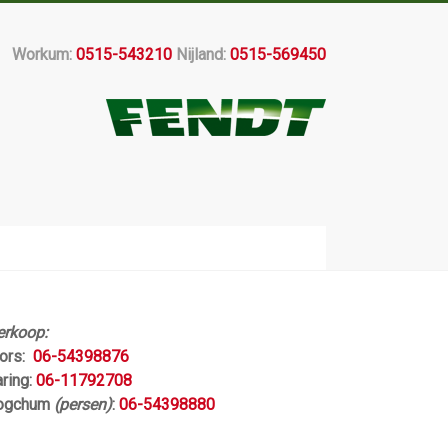
Workum:
0515-543210
Nijland:
0515-569450
erkoop:
jors:
06-54398876
aring:
06-11792708
ogchum
(persen)
:
06-54398880