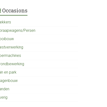
Occasions
rekkers
praapwagens/Persen
ooibouw
estverwerking
oermachines
rondbewerking
in en park
agenbouw
anden
verig