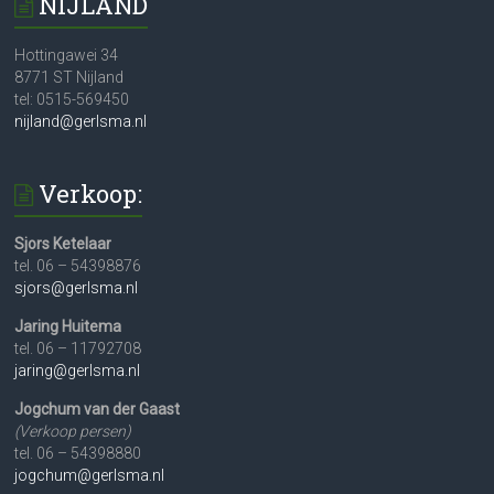
NIJLAND
Hottingawei 34
8771 ST Nijland
tel: 0515-569450
nijland@gerlsma.nl
Verkoop:
Sjors Ketelaar
tel. 06 – 54398876
sjors@gerlsma.nl
Jaring Huitema
tel. 06 – 11792708
jaring@gerlsma.nl
Jogchum van der Gaast
(Verkoop persen)
tel. 06 – 54398880
jogchum@gerlsma.nl