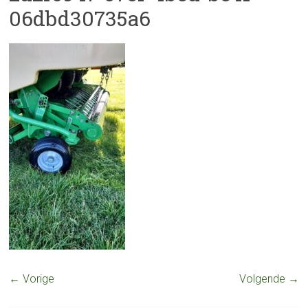
06dbd30735a6
← Vorige
Volgende →