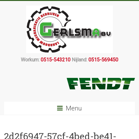
Workum:
0515-543210
Nijland:
0515-569450
Menu
2d2f6947-57cf-4bed-be41-