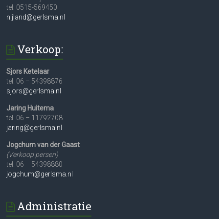
tel: 0515-569450
nijland@gerlsma.nl
Verkoop:
Sjors Ketelaar
tel. 06 – 54398876
sjors@gerlsma.nl
Jaring Huitema
tel. 06 – 11792708
jaring@gerlsma.nl
Jogchum van der Gaast
(Verkoop persen)
tel. 06 – 54398880
jogchum@gerlsma.nl
Administratie