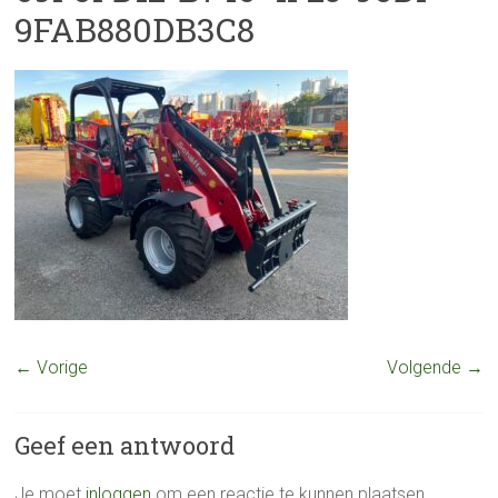
9FAB880DB3C8
← Vorige
Volgende →
Geef een antwoord
Je moet
inloggen
om een reactie te kunnen plaatsen.