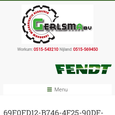
Workum:
0515-543210
Nijland:
0515-569450
Menu
69F0FD12-B746-4F25-90DF-