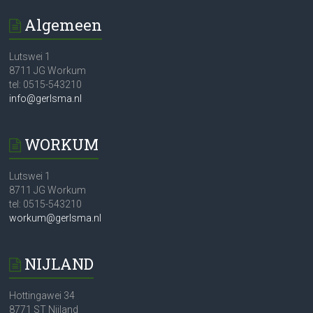
Algemeen
Lutswei 1
8711 JG Workum
tel: 0515-543210
info@gerlsma.nl
WORKUM
Lutswei 1
8711 JG Workum
tel: 0515-543210
workum@gerlsma.nl
NIJLAND
Hottingawei 34
8771 ST Nijland