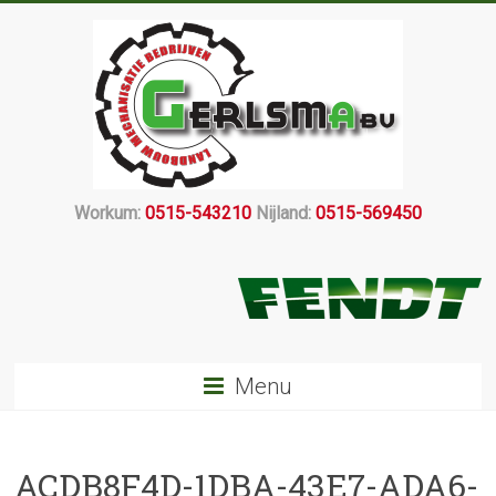
Workum:
0515-543210
Nijland:
0515-569450
Menu
ACDB8F4D-1DBA-43E7-ADA6-