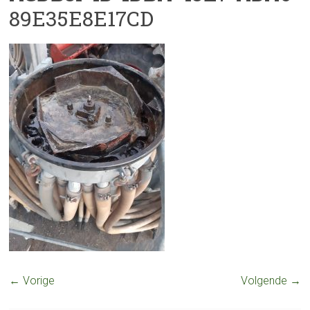
89E35E8E17CD
← Vorige
Volgende →