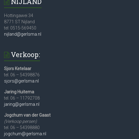
NIJLAND
Hottingawei 34
8771 ST Nijland
tel: 0515-569450
nijland@gerlsma.nl
Verkoop:
Sjors Ketelaar
tel. 06 – 54398876
sjors@gerlsma.nl
Jaring Huitema
tel. 06 – 11792708
jaring@gerlsma.nl
Jogchum van der Gaast
(Verkoop persen)
tel. 06 – 54398880
jogchum@gerlsma.nl