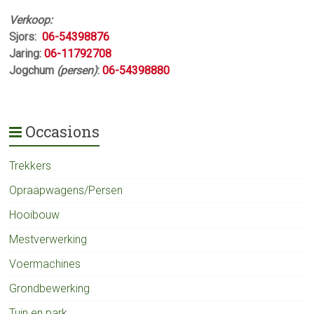
Verkoop:
Sjors:
06-54398876
Jaring:
06-11792708
Jogchum
(persen)
:
06-54398880
Occasions
Trekkers
Opraapwagens/Persen
Hooibouw
Mestverwerking
Voermachines
Grondbewerking
Tuin en park