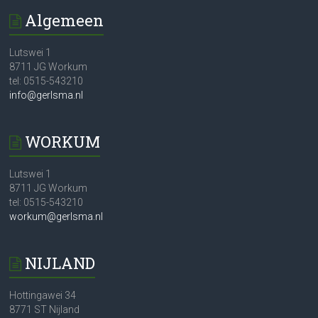
Algemeen
Lutswei 1
8711 JG Workum
tel: 0515-543210
info@gerlsma.nl
WORKUM
Lutswei 1
8711 JG Workum
tel: 0515-543210
workum@gerlsma.nl
NIJLAND
Hottingawei 34
8771 ST Nijland