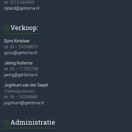
tel: 0515-569450
nijland@gerlsma.nl
Verkoop:
Sjors Ketelaar
tel. 06 – 54398876
sjors@gerlsma.nl
Jaring Huitema
tel. 06 – 11792708
jaring@gerlsma.nl
Jogchum van der Gaast
(Verkoop persen)
tel. 06 – 54398880
jogchum@gerlsma.nl
Administratie