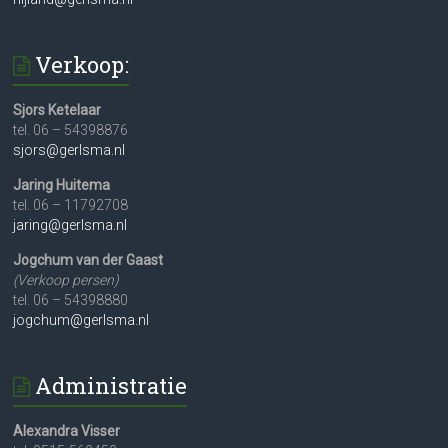
Verkoop:
Sjors Ketelaar
tel. 06 – 54398876
sjors@gerlsma.nl
Jaring Huitema
tel. 06 – 11792708
jaring@gerlsma.nl
Jogchum van der Gaast
(Verkoop persen)
tel. 06 – 54398880
jogchum@gerlsma.nl
Administratie
Alexandra Visser