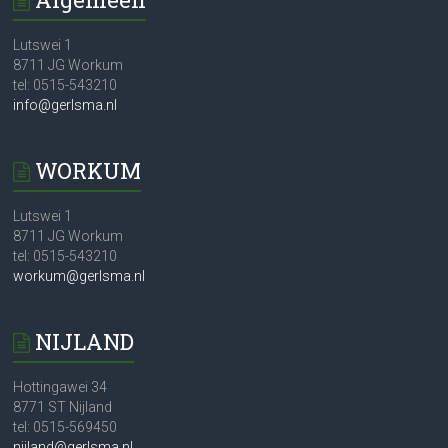
Lutswei 1
8711 JG Workum
tel: 0515-543210
info@gerlsma.nl
WORKUM
Lutswei 1
8711 JG Workum
tel: 0515-543210
workum@gerlsma.nl
NIJLAND
Hottingawei 34
8771 ST Nijland
tel: 0515-569450
nijland@gerlsma.nl