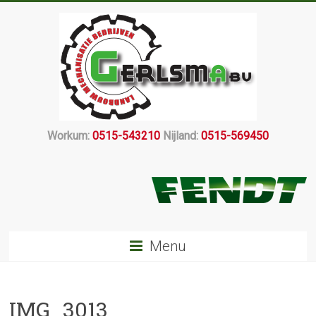
Workum:
0515-543210
Nijland:
0515-569450
Menu
IMG_3013