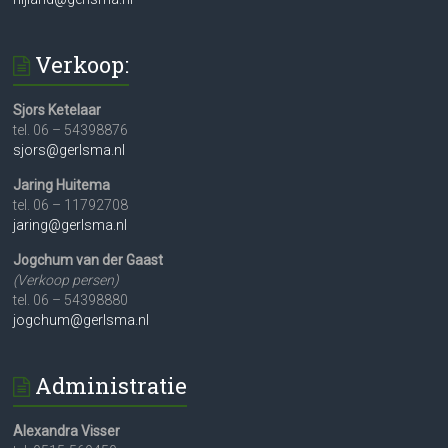
Verkoop:
Sjors Ketelaar
tel. 06 – 54398876
sjors@gerlsma.nl
Jaring Huitema
tel. 06 – 11792708
jaring@gerlsma.nl
Jogchum van der Gaast
(Verkoop persen)
tel. 06 – 54398880
jogchum@gerlsma.nl
Administratie
Alexandra Visser