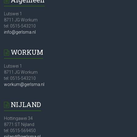
Lutswei 1
8711 JG Workum
tel: 0515-543210
info@gerlsma.nl
WORKUM
Lutswei 1
8711 JG Workum
tel: 0515-543210
workum@gerlsma.nl
NIJLAND
Hottingawei 34
8771 ST Nijland
tel: 0515-569450
nijland@gerlsma.nl