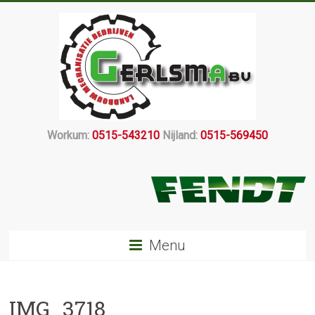
Workum:
0515-543210
Nijland:
0515-569450
Menu
IMG_3718