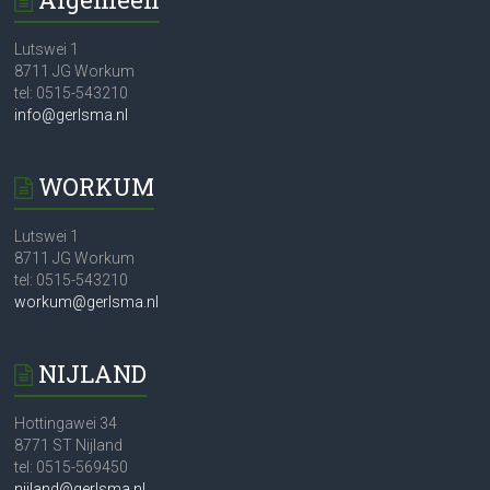
Lutswei 1
8711 JG Workum
tel: 0515-543210
info@gerlsma.nl
WORKUM
Lutswei 1
8711 JG Workum
tel: 0515-543210
workum@gerlsma.nl
NIJLAND
Hottingawei 34
8771 ST Nijland
tel: 0515-569450
nijland@gerlsma.nl