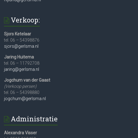
Verkoop:
Sjors Ketelaar
tel. 06 – 54398876
sjors@gerlsma.nl
Jaring Huitema
tel. 06 – 11792708
jaring@gerlsma.nl
Jogchum van der Gaast
(Verkoop persen)
tel. 06 – 54398880
jogchum@gerlsma.nl
Administratie
Alexandra Visser