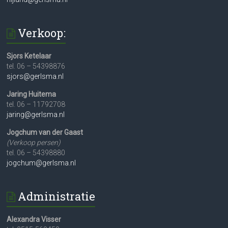
Verkoop:
Sjors Ketelaar
tel. 06 – 54398876
sjors@gerlsma.nl
Jaring Huitema
tel. 06 – 11792708
jaring@gerlsma.nl
Jogchum van der Gaast
(Verkoop persen)
tel. 06 – 54398880
jogchum@gerlsma.nl
Administratie
Alexandra Visser