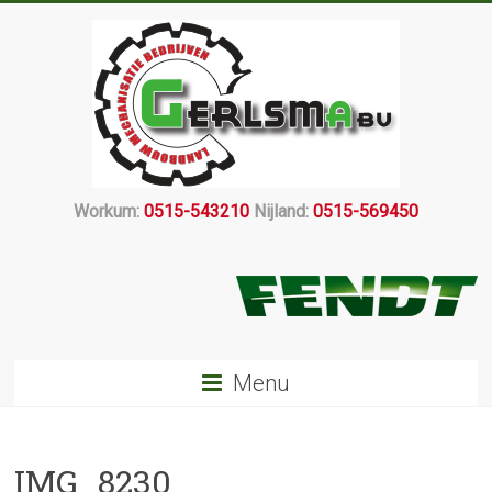
Workum:
0515-543210
Nijland:
0515-569450
Menu
IMG_8230