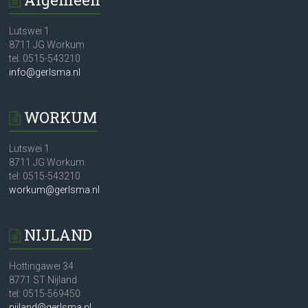
Lutswei 1
8711 JG Workum
tel: 0515-543210
info@gerlsma.nl
WORKUM
Lutswei 1
8711 JG Workum
tel: 0515-543210
workum@gerlsma.nl
NIJLAND
Hottingawei 34
8771 ST Nijland
tel: 0515-569450
nijland@gerlsma.nl