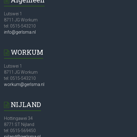
Lutswei 1
8711 JG Workum
tel: 0515-543210
info@gerlsma.nl
WORKUM
Lutswei 1
8711 JG Workum
tel: 0515-543210
workum@gerlsma.nl
NIJLAND
Hottingawei 34
8771 ST Nijland
tel: 0515-569450
nijland@gerlsma.nl