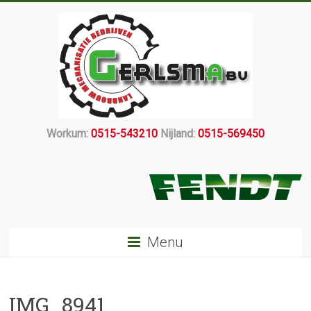
Workum:
0515-543210
Nijland:
0515-569450
Menu
IMG_8941