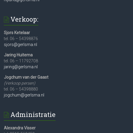
Verkoop:
Sjors Ketelaar
tel. 06 – 54398876
sjors@gerlsma.nl
Jaring Huitema
tel. 06 – 11792708
jaring@gerlsma.nl
Jogchum van der Gaast
(Verkoop persen)
tel. 06 – 54398880
jogchum@gerlsma.nl
Administratie
Alexandra Visser