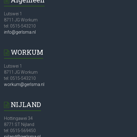
Lutswei 1
8711 JG Workum
tel: 0515-543210
info@gerlsma.nl
WORKUM
Lutswei 1
8711 JG Workum
tel: 0515-543210
workum@gerlsma.nl
NIJLAND
Hottingawei 34
8771 ST Nijland
tel: 0515-569450
nijland@gerlsma.nl