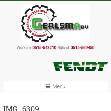
Workum:
0515-543210
Nijland:
0515-569450
Menu
IMG_6309