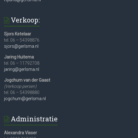
Verkoop:
Sjors Ketelaar
tel. 06 – 54398876
sjors@gerlsma.nl
Jaring Huitema
tel. 06 – 11792708
jaring@gerlsma.nl
Jogchum van der Gaast
(Verkoop persen)
tel. 06 – 54398880
jogchum@gerlsma.nl
Administratie
Alexandra Visser