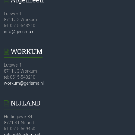
Lutswei 1
8711 JG Workum
tel: 0515-543210
info@gerlsma.nl
WORKUM
Lutswei 1
8711 JG Workum
tel: 0515-543210
workum@gerlsma.nl
NIJLAND
Hottingawei 34
8771 ST Nijland
tel: 0515-569450
nijland@gerlsma.nl