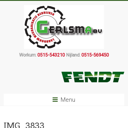
Workum:
0515-543210
Nijland:
0515-569450
Menu
IMG_3833