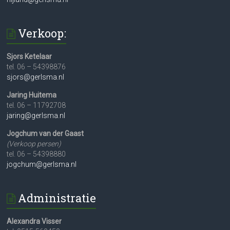
Verkoop:
Sjors Ketelaar
tel. 06 – 54398876
sjors@gerlsma.nl
Jaring Huitema
tel. 06 – 11792708
jaring@gerlsma.nl
Jogchum van der Gaast
(Verkoop persen)
tel. 06 – 54398880
jogchum@gerlsma.nl
Administratie
Alexandra Visser