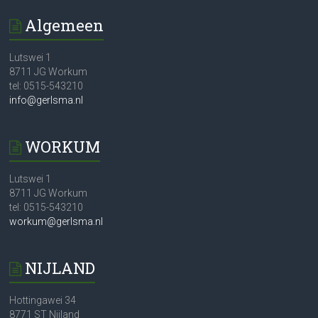
Algemeen
Lutswei 1
8711 JG Workum
tel: 0515-543210
info@gerlsma.nl
WORKUM
Lutswei 1
8711 JG Workum
tel: 0515-543210
workum@gerlsma.nl
NIJLAND
Hottingawei 34
8771 ST Nijland