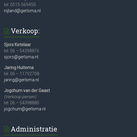
tel: 0515-569450
nijland@gerlsma.nl
Verkoop:
Sjors Ketelaar
tel. 06 – 54398876
sjors@gerlsma.nl
Jaring Huitema
tel. 06 – 11792708
jaring@gerlsma.nl
Jogchum van der Gaast
(Verkoop persen)
tel. 06 – 54398880
jogchum@gerlsma.nl
Administratie