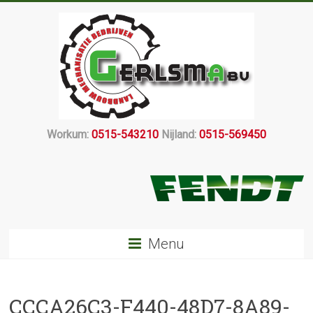
Workum:
0515-543210
Nijland:
0515-569450
Menu
CCCA26C3-F440-48D7-8A89-