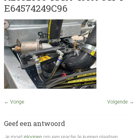
E64574249C96
← Vorige
Volgende →
Geef een antwoord
Je moet
inloggen
om een reactie te kunnen plaatsen.