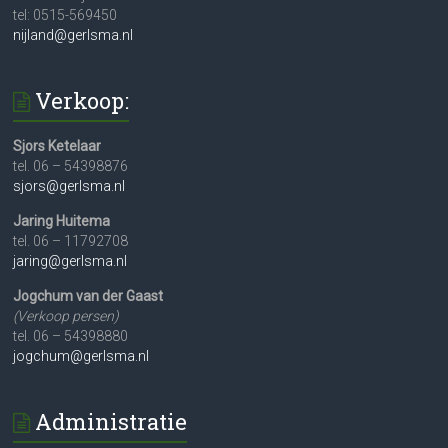
tel: 0515-569450
nijland@gerlsma.nl
Verkoop:
Sjors Ketelaar
tel. 06 – 54398876
sjors@gerlsma.nl
Jaring Huitema
tel. 06 – 11792708
jaring@gerlsma.nl
Jogchum van der Gaast
(Verkoop persen)
tel. 06 – 54398880
jogchum@gerlsma.nl
Administratie