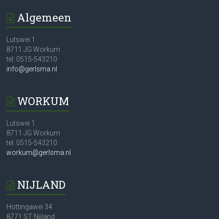
Algemeen
Lutswei 1
8711 JG Workum
tel: 0515-543210
info@gerlsma.nl
WORKUM
Lutswei 1
8711 JG Workum
tel: 0515-543210
workum@gerlsma.nl
NIJLAND
Hottingawei 34
8771 ST Nijland