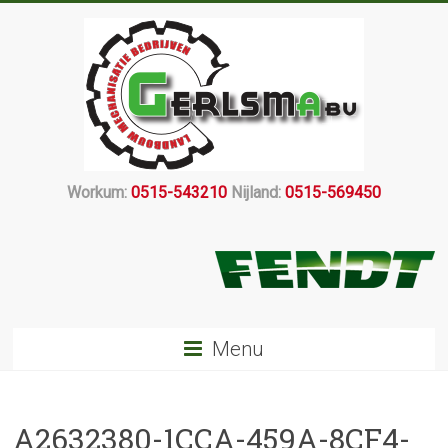
Workum:
0515-543210
Nijland:
0515-569450
Menu
A2632380-1CCA-459A-8CF4-