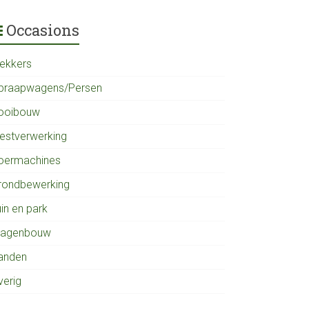
Occasions
rekkers
praapwagens/Persen
ooibouw
estverwerking
oermachines
rondbewerking
in en park
agenbouw
anden
verig