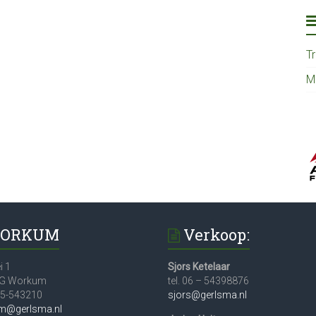
T
M
ORKUM
Verkoop:
i 1
Sjors Ketelaar
JG Workum
tel. 06 – 54398876
515-543210
sjors@gerlsma.nl
m@gerlsma.nl