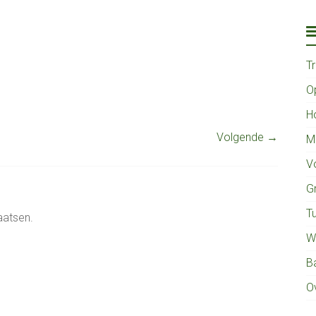
T
O
H
Volgende →
M
V
G
Tu
aatsen.
W
B
O