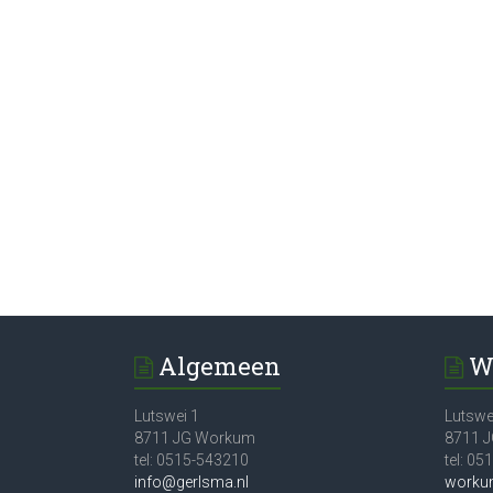
Algemeen
W
Lutswei 1
Lutswe
8711 JG Workum
8711 
tel: 0515-543210
tel: 0
info@gerlsma.nl
worku