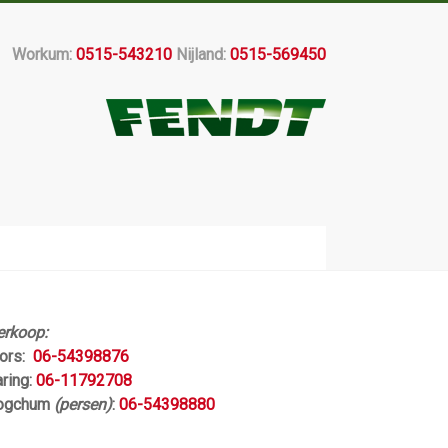
Workum:
0515-543210
Nijland:
0515-569450
erkoop:
jors:
06-54398876
aring:
06-11792708
ogchum
(persen)
:
06-54398880