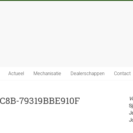
Actueel
Mechanisatie
Dealerschappen
Contact
8C8B-79319BBE910F
V
S
J
J