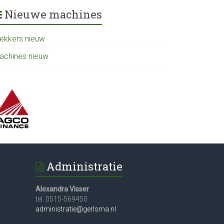
Nieuwe machines
rekkers nieuw
achines nieuw
Administratie
Alexandra Visser
tel. 0515-569450
administratie@gerlsma.nl