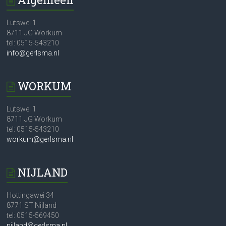
Lutswei 1
8711 JG Workum
tel: 0515-543210
info@gerlsma.nl
WORKUM
Lutswei 1
8711 JG Workum
tel: 0515-543210
workum@gerlsma.nl
NIJLAND
Hottingawei 34
8771 ST Nijland
tel: 0515-569450
nijland@gerlsma.nl