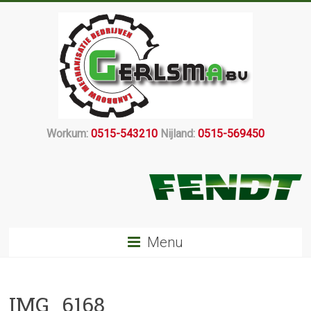
Workum:
0515-543210
Nijland:
0515-569450
Menu
IMG_6168