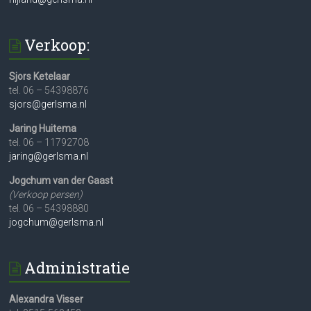
Verkoop:
Sjors Ketelaar
tel. 06 – 54398876
sjors@gerlsma.nl
Jaring Huitema
tel. 06 – 11792708
jaring@gerlsma.nl
Jogchum van der Gaast
(Verkoop persen)
tel. 06 – 54398880
jogchum@gerlsma.nl
Administratie
Alexandra Visser