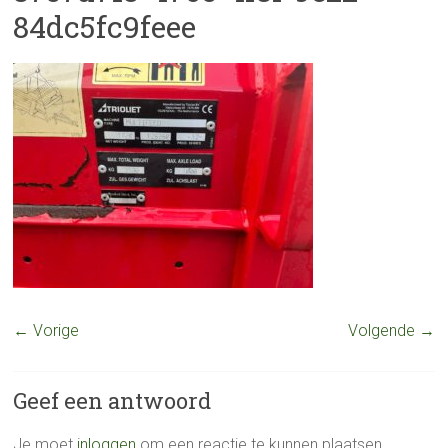
84dc5fc9feee
← Vorige
Volgende →
Geef een antwoord
Je moet
inloggen
om een reactie te kunnen plaatsen.