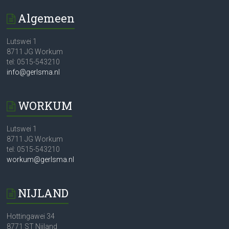
Algemeen
Lutswei 1
8711 JG Workum
tel: 0515-543210
info@gerlsma.nl
WORKUM
Lutswei 1
8711 JG Workum
tel: 0515-543210
workum@gerlsma.nl
NIJLAND
Hottingawei 34
8771 ST Nijland