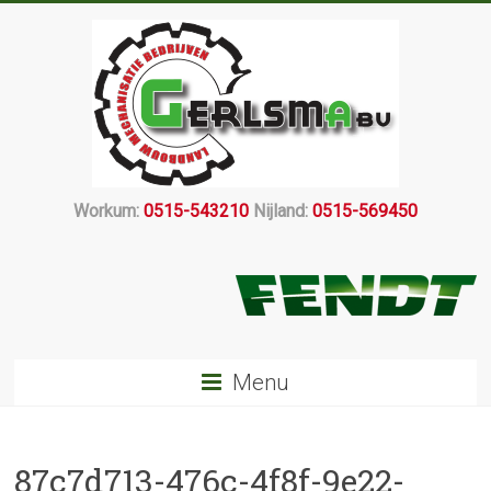
Workum:
0515-543210
Nijland:
0515-569450
Menu
87c7d713-476c-4f8f-9e22-