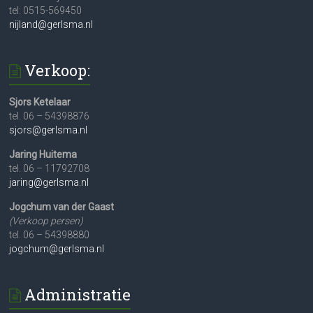
tel: 0515-569450
nijland@gerlsma.nl
Verkoop:
Sjors Ketelaar
tel. 06 – 54398876
sjors@gerlsma.nl
Jaring Huitema
tel. 06 – 11792708
jaring@gerlsma.nl
Jogchum van der Gaast
(Verkoop persen)
tel. 06 – 54398880
jogchum@gerlsma.nl
Administratie