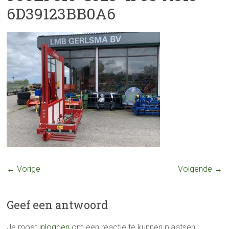
6D39123BB0A6
← Vorige
Volgende →
Geef een antwoord
Je moet
inloggen
om een reactie te kunnen plaatsen.