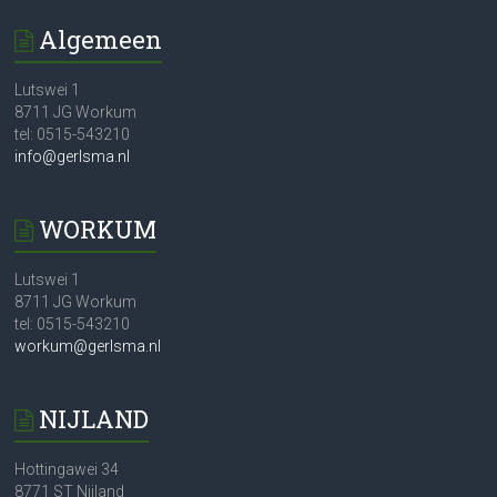
Algemeen
Lutswei 1
8711 JG Workum
tel: 0515-543210
info@gerlsma.nl
WORKUM
Lutswei 1
8711 JG Workum
tel: 0515-543210
workum@gerlsma.nl
NIJLAND
Hottingawei 34
8771 ST Nijland