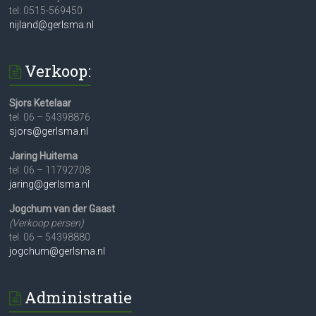
tel: 0515-569450
nijland@gerlsma.nl
Verkoop:
Sjors Ketelaar
tel. 06 – 54398876
sjors@gerlsma.nl
Jaring Huitema
tel. 06 – 11792708
jaring@gerlsma.nl
Jogchum van der Gaast
(Verkoop persen)
tel. 06 – 54398880
jogchum@gerlsma.nl
Administratie