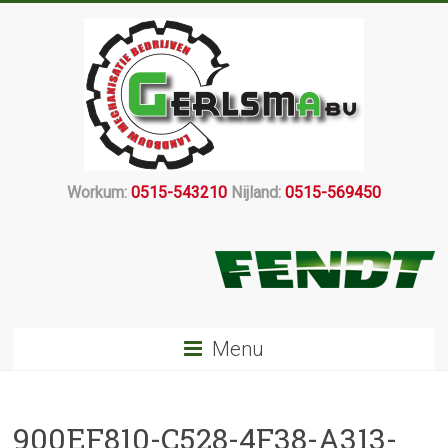
Workum:
0515-543210
Nijland:
0515-569450
Menu
900EF810-C528-4F38-A313-