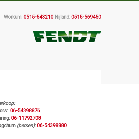
Workum:
0515-543210
Nijland:
0515-569450
erkoop:
jors:
06-54398876
aring:
06-11792708
ogchum
(persen)
:
06-54398880