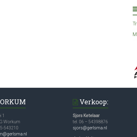
T
M
ORKUM
Verkoop:
i 1
Sjors Ketelaar
JG Workum
tel. 06 – 54398876
515-543210
sjors@gerlsma.nl
m@gerlsma.nl