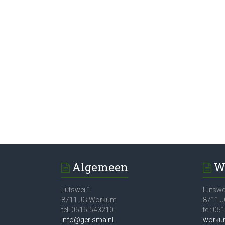
Algemeen
W
Lutswei 1
Lutswe
8711 JG Workum
8711 
tel: 0515-543210
tel: 0
info@gerlsma.nl
worku