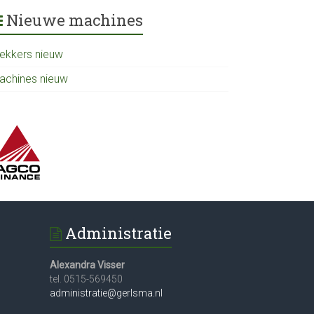
Nieuwe machines
rekkers nieuw
achines nieuw
Administratie
Alexandra Visser
tel. 0515-569450
administratie@gerlsma.nl