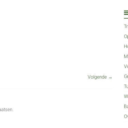
T
O
H
M
V
G
Volgende →
Tu
W
B
aatsen.
O