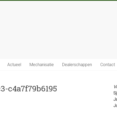
Actueel
Mechanisatie
Dealerschappen
Contact
c3-c4a7f79b6195
V
S
J
J