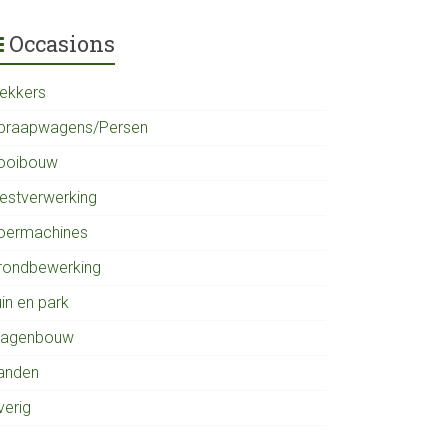
Occasions
rekkers
praapwagens/Persen
ooibouw
estverwerking
oermachines
rondbewerking
in en park
agenbouw
anden
verig