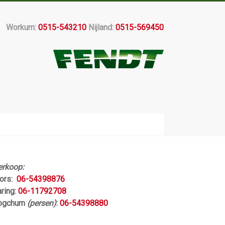
Workum:
0515-543210
Nijland:
0515-569450
erkoop:
jors:
06-54398876
aring:
06-11792708
ogchum
(persen)
:
06-54398880