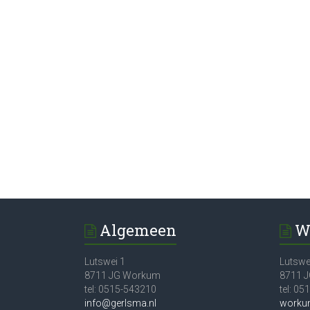
Algemeen
W
Lutswei 1
Lutswe
8711 JG Workum
8711 
tel: 0515-543210
tel: 0
info@gerlsma.nl
worku