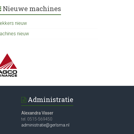
Nieuwe machines
rekkers nieuw
achines nieuw
Administratie
Alexandra Visser
tel. 0515-569450
administratie@gerlsma.nl