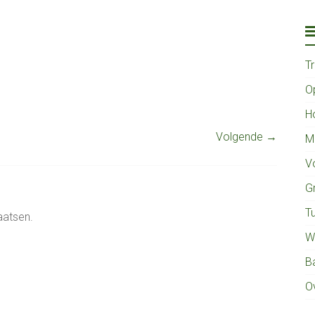
T
O
H
Volgende →
M
V
G
Tu
aatsen.
W
B
O