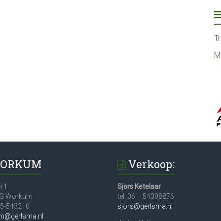
T
M
ORKUM
Verkoop:
i 1
Sjors Ketelaar
JG Workum
tel. 06 – 54398876
515-543210
sjors@gerlsma.nl
m@gerlsma.nl