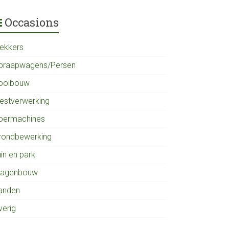
Occasions
rekkers
praapwagens/Persen
ooibouw
estverwerking
oermachines
rondbewerking
in en park
agenbouw
anden
verig