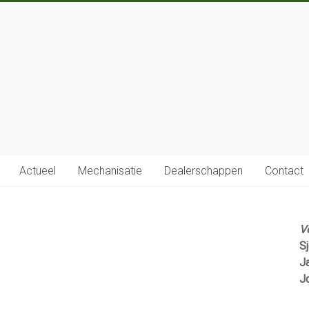
Actueel
Mechanisatie
Dealerschappen
Contact
V
S
J
J