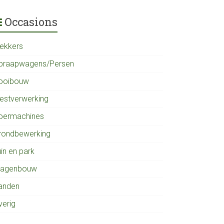
Occasions
rekkers
praapwagens/Persen
ooibouw
estverwerking
oermachines
rondbewerking
in en park
agenbouw
anden
verig