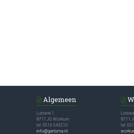
Algemeen
W
Lutswei 1
Lutswe
8711 JG Workum
8711 
tel: 0515-543210
tel: 0
info@gerlsma.nl
worku