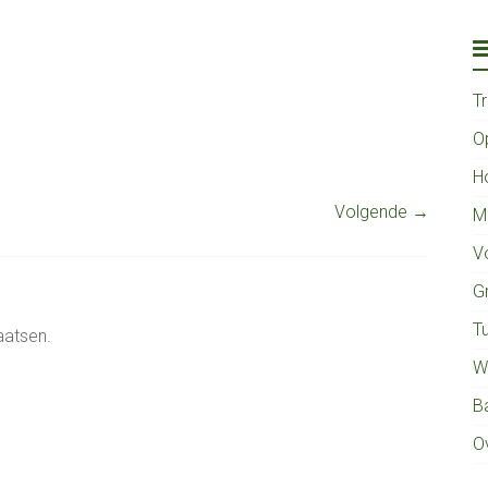
T
O
H
Volgende →
M
V
G
Tu
aatsen.
W
B
O