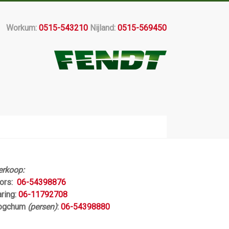
Workum:
0515-543210
Nijland:
0515-569450
erkoop:
jors:
06-54398876
aring:
06-11792708
ogchum
(persen)
:
06-54398880