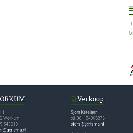
T
M
ORKUM
Verkoop:
i 1
Sjors Ketelaar
JG Workum
tel. 06 – 54398876
515-543210
sjors@gerlsma.nl
m@gerlsma.nl