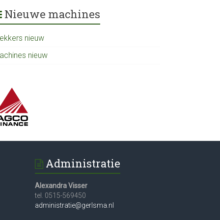
Nieuwe machines
rekkers nieuw
achines nieuw
Administratie
Alexandra Visser
tel. 0515-569450
administratie@gerlsma.nl