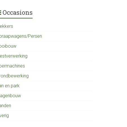
Occasions
rekkers
praapwagens/Persen
ooibouw
estverwerking
oermachines
rondbewerking
in en park
agenbouw
anden
verig