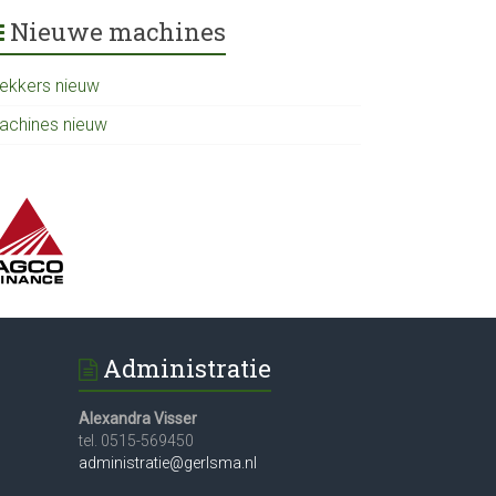
Nieuwe machines
rekkers nieuw
achines nieuw
Administratie
Alexandra Visser
tel. 0515-569450
administratie@gerlsma.nl