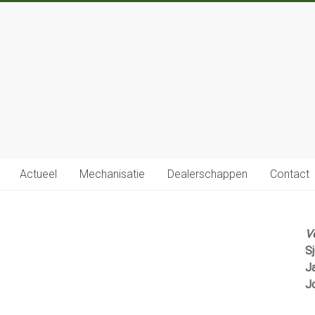
Actueel
Mechanisatie
Dealerschappen
Contact
V
S
J
J