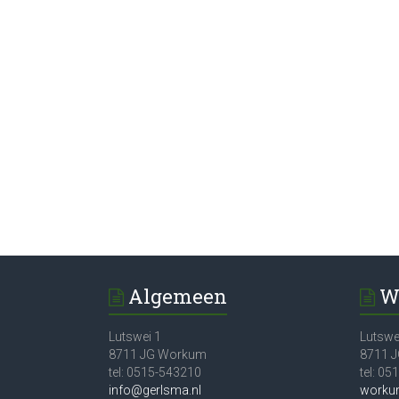
Algemeen
W
Lutswei 1
Lutswe
8711 JG Workum
8711 
tel: 0515-543210
tel: 0
info@gerlsma.nl
worku