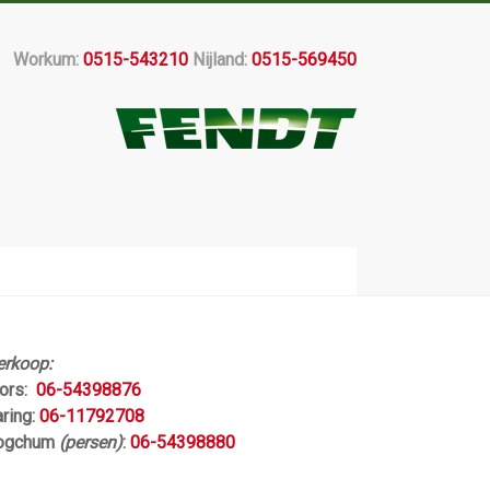
Workum:
0515-543210
Nijland:
0515-569450
erkoop:
jors:
06-54398876
aring:
06-11792708
ogchum
(persen)
:
06-54398880