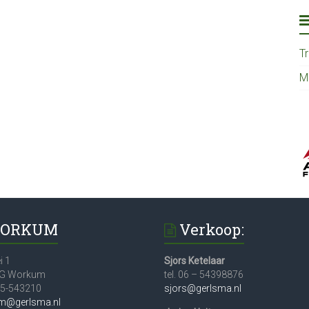
T
M
ORKUM
Verkoop:
i 1
Sjors Ketelaar
JG Workum
tel. 06 – 54398876
515-543210
sjors@gerlsma.nl
m@gerlsma.nl