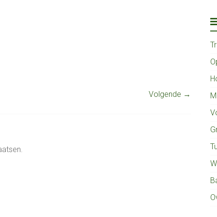
T
O
H
Volgende →
M
V
G
Tu
aatsen.
W
B
O